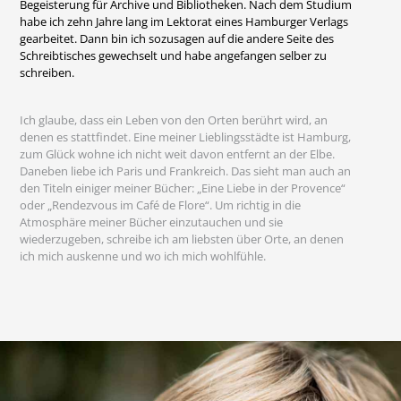
Begeisterung für Archive und Bibliotheken. Nach dem Studium
habe ich zehn Jahre lang im Lektorat eines Hamburger Verlags
gearbeitet. Dann bin ich sozusagen auf die andere Seite des
Schreibtisches gewechselt und habe angefangen selber zu
schreiben.
Ich glaube, dass ein Leben von den Orten berührt wird, an
denen es stattfindet. Eine meiner Lieblingsstädte ist Hamburg,
zum Glück wohne ich nicht weit davon entfernt an der Elbe.
Daneben liebe ich Paris und Frankreich. Das sieht man auch an
den Titeln einiger meiner Bücher: „Eine Liebe in der Provence“
oder „Rendezvous im Café de Flore“. Um richtig in die
Atmosphäre meiner Bücher einzutauchen und sie
wiederzugeben, schreibe ich am liebsten über Orte, an denen
ich mich auskenne und wo ich mich wohlfühle.