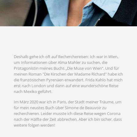
Deshalb gehe ich oft auf Recherchereisen: Ich war in Wien,
um Informationen über Alma Mahler zu suchen, die
Protagonistin meines Buchs „Die Muse von Wien“. Und für
meinen Roman "Die Kirschen der Madame Richard" habe ich
die französischen Pyrenäen erwandert. Frida Kahlo hat mich
erst nach London und dann auf eine wunderschöne Reise
nach Mexiko geführt.
Im März 2020 war ich in Paris, der Stadt meiner Träume, um
für mein neustes Buch über Simone de Beauvoir zu
recherchieren. Leider musste ich diese Reise wegen Corona
nach der Hälfte der Zeit abbrechen. Aber ich bin sicher, dass
weitere folgen werden!