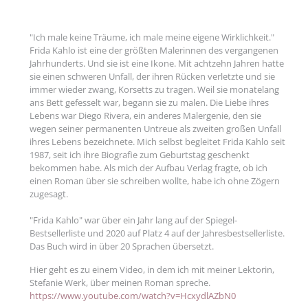
"Ich male keine Träume, ich male meine eigene Wirklichkeit."
Frida Kahlo ist eine der größten Malerinnen des vergangenen
Jahrhunderts. Und sie ist eine Ikone. Mit achtzehn Jahren hatte
sie einen schweren Unfall, der ihren Rücken verletzte und sie
immer wieder zwang, Korsetts zu tragen. Weil sie monatelang
ans Bett gefesselt war, begann sie zu malen. Die Liebe ihres
Lebens war Diego Rivera, ein anderes Malergenie, den sie
wegen seiner permanenten Untreue als zweiten großen Unfall
ihres Lebens bezeichnete. Mich selbst begleitet Frida Kahlo seit
1987, seit ich ihre Biografie zum Geburtstag geschenkt
bekommen habe. Als mich der Aufbau Verlag fragte, ob ich
einen Roman über sie schreiben wollte, habe ich ohne Zögern
zugesagt.
"Frida Kahlo" war über ein Jahr lang auf der Spiegel-
Bestsellerliste und 2020 auf Platz 4 auf der Jahresbestsellerliste.
Das Buch wird in über 20 Sprachen übersetzt.
Hier geht es zu einem Video, in dem ich mit meiner Lektorin,
Stefanie Werk, über meinen Roman spreche.
https://www.youtube.com/watch?v=HcxydlAZbN0